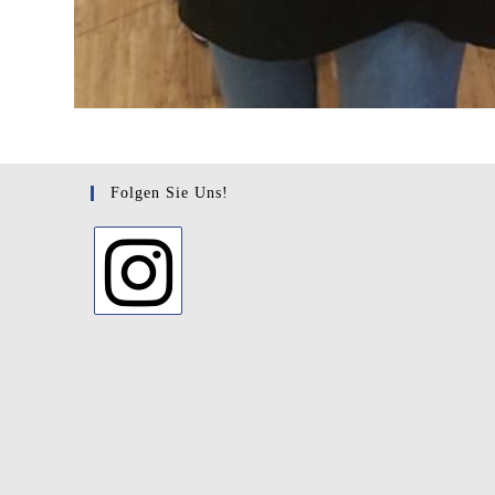
Folgen Sie Uns!
Opens
in
a
new
tab