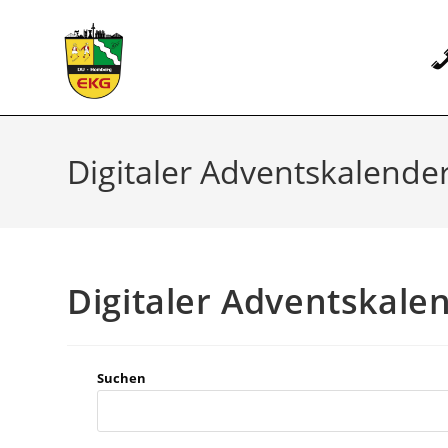
Zum
Inhalt
springen
Digitaler Adventskalende
Digitaler Adventskale
Suchen