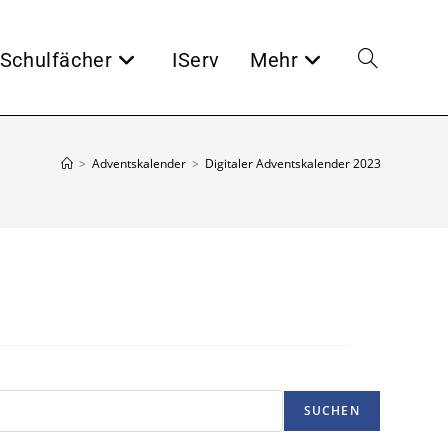
Schulfächer
IServ
Mehr
Website-
Suche
>
Adventskalender
>
Digitaler Adventskalender 2023
umschalten
SUCHEN