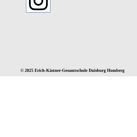
Opens
in
a
new
tab
© 2025 Erich-Kästner-Gesamtschule Duisburg Homberg