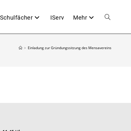
Schulfächer
IServ
Mehr
Website-
Suche
>
Einladung zur Gründungssitzung des Mensavereins
umschalten